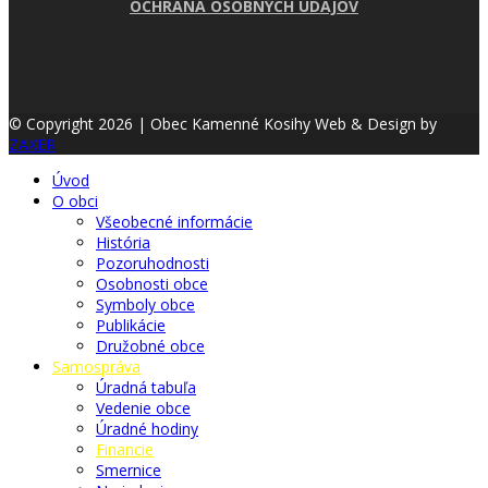
OCHRANA OSOBNÝCH ÚDAJOV
© Copyright 2026 | Obec Kamenné Kosihy
Web & Design by
ZAXER
Úvod
O obci
Všeobecné informácie
História
Pozoruhodnosti
Osobnosti obce
Symboly obce
Publikácie
Družobné obce
Samospráva
Úradná tabuľa
Vedenie obce
Úradné hodiny
Financie
Smernice