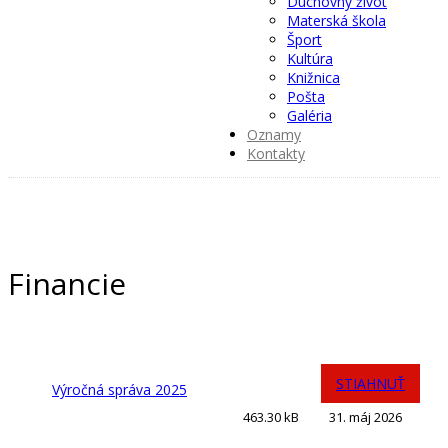
Duchovný život
Materská škola
Šport
Kultúra
Knižnica
Pošta
Galéria
Oznamy
Kontakty
Financie
STIAHNUŤ
Výročná správa 2025
463.30 kB
31. máj 2026