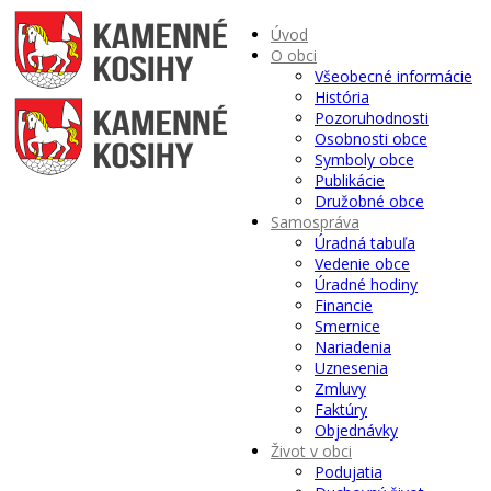
Úvod
O obci
Všeobecné informácie
História
Pozoruhodnosti
Osobnosti obce
Symboly obce
Publikácie
Družobné obce
Samospráva
Úradná tabuľa
Vedenie obce
Úradné hodiny
Financie
Smernice
Nariadenia
Uznesenia
Zmluvy
Faktúry
Objednávky
Život v obci
Podujatia