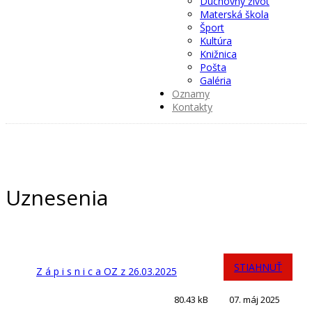
Duchovný život
Materská škola
Šport
Kultúra
Knižnica
Pošta
Galéria
Oznamy
Kontakty
Uznesenia
STIAHNUŤ
Z á p i s n i c a OZ z 26.03.2025
80.43 kB
07. máj 2025