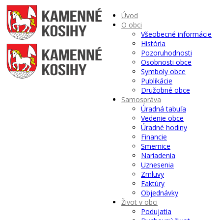
Úvod
O obci
Všeobecné informácie
História
Pozoruhodnosti
Osobnosti obce
Symboly obce
Publikácie
Družobné obce
Samospráva
Úradná tabuľa
Vedenie obce
Úradné hodiny
Financie
Smernice
Nariadenia
Uznesenia
Zmluvy
Faktúry
Objednávky
Život v obci
Podujatia