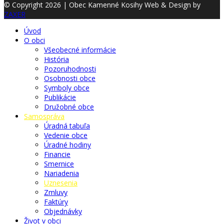
© Copyright 2026 | Obec Kamenné Kosihy
Web & Design by
ZAXER
Úvod
O obci
Všeobecné informácie
História
Pozoruhodnosti
Osobnosti obce
Symboly obce
Publikácie
Družobné obce
Samospráva
Úradná tabuľa
Vedenie obce
Úradné hodiny
Financie
Smernice
Nariadenia
Uznesenia
Zmluvy
Faktúry
Objednávky
Život v obci