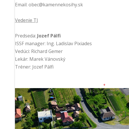
Email: obec@kamennekosihy.sk
Vedenie TJ
Predseda:
Jozef Pálfi
ISSF manager: Ing. Ladislav Pixiades
Vedúci: Richard Gemer
Lekár: Marek Vánovský
Tréner: Jozef Pálfi
+