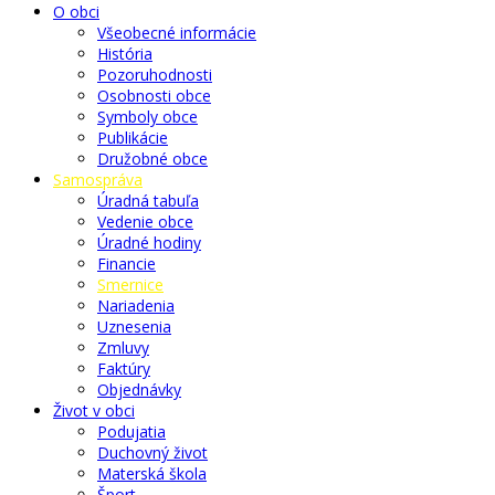
O obci
Všeobecné informácie
História
Pozoruhodnosti
Osobnosti obce
Symboly obce
Publikácie
Družobné obce
Samospráva
Úradná tabuľa
Vedenie obce
Úradné hodiny
Financie
Smernice
Nariadenia
Uznesenia
Zmluvy
Faktúry
Objednávky
Život v obci
Podujatia
Duchovný život
Materská škola
Šport