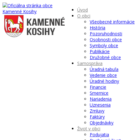
Úvod
O obci
Všeobecné informácie
História
Pozoruhodnosti
Osobnosti obce
Symboly obce
Publikácie
Družobné obce
Samospráva
Úradná tabuľa
Vedenie obce
Úradné hodiny
Financie
Smernice
Nariadenia
Uznesenia
Zmluvy
Faktúry
Objednávky
Život v obci
Podujatia