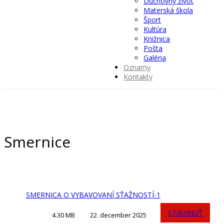
Duchovný život
Materská škola
Šport
Kultúra
Knižnica
Pošta
Galéria
Oznamy
Kontakty
Smernice
SMERNICA O VYBAVOVANÍ SŤAŽNOSTÍ-1
STIAHNUŤ
4.30 MB
22. december 2025