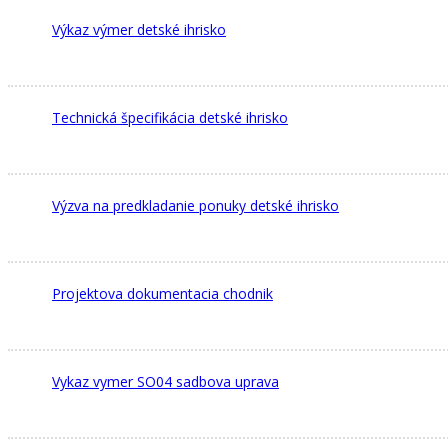
Výkaz výmer detské ihrisko
Technická špecifikácia detské ihrisko
Výzva na predkladanie ponuky detské ihrisko
Projektova dokumentacia chodnik
Vykaz vymer SO04 sadbova uprava