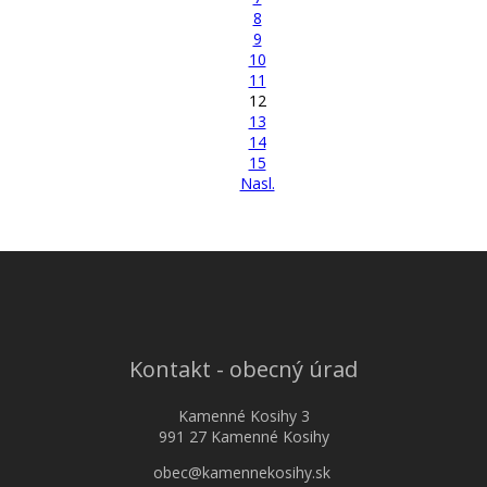
8
9
10
11
12
13
14
15
Nasl.
Kontakt - obecný úrad
Kamenné Kosihy 3
991 27 Kamenné Kosihy
obec@kamennekosihy.sk