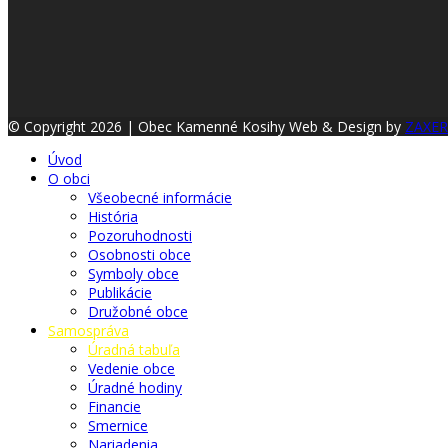
© Copyright 2026 | Obec Kamenné Kosihy
Web & Design by
ZAXER
Úvod
O obci
Všeobecné informácie
História
Pozoruhodnosti
Osobnosti obce
Symboly obce
Publikácie
Družobné obce
Samospráva
Úradná tabuľa
Vedenie obce
Úradné hodiny
Financie
Smernice
Nariadenia