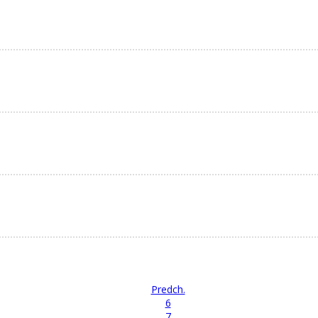
Predch.
6
7