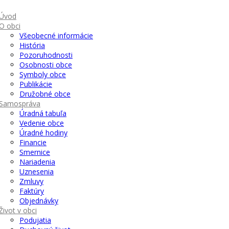
Úvod
O obci
Všeobecné informácie
História
Pozoruhodnosti
Osobnosti obce
Symboly obce
Publikácie
Družobné obce
Samospráva
Úradná tabuľa
Vedenie obce
Úradné hodiny
Financie
Smernice
Nariadenia
Uznesenia
Zmluvy
Faktúry
Objednávky
Život v obci
Podujatia